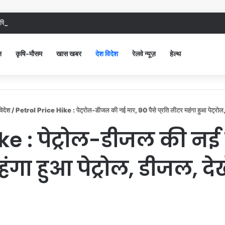
िविल अस्पताल में गंदगी देख भड़कीं DC, बोलीं, आप खुद बाथरूम में खड़े होकर दिखाओ
न
कृषि-मौसम
खास खबर
देश विदेश
रेलवे न्यूज़
हेल्थ
विदेश
/
Petrol Price Hike : पेट्रोल-डीजल की नई मार, 90 पैसे प्रति लीटर महंगा हुआ पेट्रोल, 
e : पेट्रोल-डीजल की नई म
गा हुआ पेट्रोल, डीजल, देख