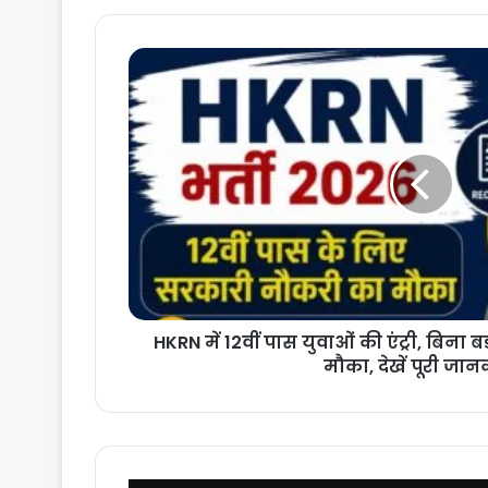
HKRN
में
12वीं
पास
युवाओं
की
एंट्री,
बिना
बड़ी
डिग्री
के
नौकरी
पाने
HKRN में 12वीं पास युवाओं की एंट्री, बिना ब
का
मौका, देखें पूरी जान
मौका,
देखें
पूरी
जानकारी