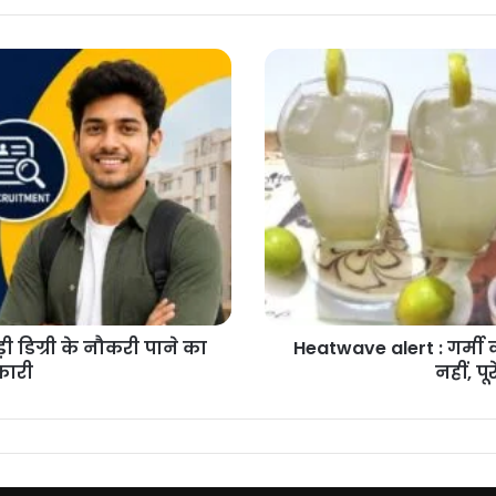
Heatwave
alert
:
गर्मी
का
टार्चर,
अब
दिन
के
साथ
रात
को
भी
ड़ी डिग्री के नौकरी पाने का
Heatwave alert : गर्मी 
राहत
कारी
नहीं, प
नहीं,
पूरे
सप्ताह
हीटवेव
का