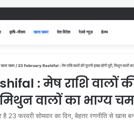
द सिविल अस्पताल में गंदगी देख भड़कीं DC, बोलीं, आप खुद बाथरूम में खड़े होकर दिखाओ
न
कृषि-मौसम
खास खबर
देश विदेश
रेलवे न्यूज़
हेल्थ
खास खबर
/
23 February Rashifal : मेष राशि वालों की पुरानी इच्छा होगी पूरी, मिथुन वालों का
ifal : मेष राशि वालों की 
, मिथुन वालों का भाग्य च
ूर है 23 फरवरी सोमवार का दिन, बेहतर रणनीति से खास ब