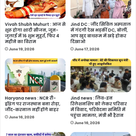
Vivah Shubh Muhurt : आज से
Jind DC : जींद सिविल अस्पताल
शुरू होगा शादी सीजन, जून-
में गंदगी देख भड़कीं DC, बोलीं,
जुलाई में 16 शुभ मुहूर्त, फिर 4
आप खुद बाथरूम में खड़े होकर
महीने का विराम
दिखाओ
June 19, 2026
June 17, 2026
Haryana news : NCR री-
Jind news : लिव-इन
ड्रॉइंग पर राजस्थान बना रोड़ा,
रिलेशनशिप को लेकर परिवार
जींद-करनाल नहीं होंगे बाहर
में विवाद, परिवेदना समिति में
पहुंचा मामला, मंत्री भी हैरान
June 16, 2026
June 16, 2026