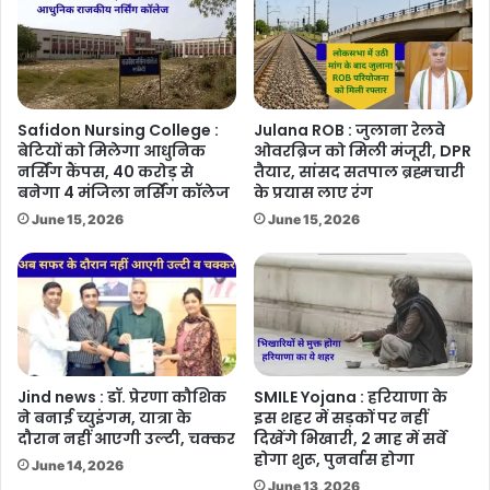
Safidon Nursing College :
Julana ROB : जुलाना रेलवे
बेटियों को मिलेगा आधुनिक
ओवरब्रिज को मिली मंजूरी, DPR
नर्सिंग कैंपस, 40 करोड़ से
तैयार, सांसद सतपाल ब्रह्मचारी
बनेगा 4 मंजिला नर्सिंग कॉलेज
के प्रयास लाए रंग
June 15, 2026
June 15, 2026
Jind news : डॉ. प्रेरणा कौशिक
SMILE Yojana : हरियाणा के
ने बनाई च्युइंगम, यात्रा के
इस शहर में सड़कों पर नहीं
दौरान नहीं आएगी उल्टी, चक्कर
दिखेंगे भिखारी, 2 माह में सर्वे
होगा शुरू, पुनर्वास होगा
June 14, 2026
June 13, 2026