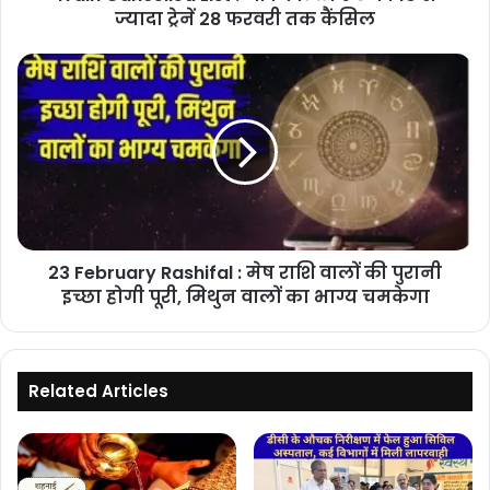
ज्यादा
ज्यादा ट्रेनें 28 फरवरी तक कैंसिल
ट्रेनें
28
23
फरवरी
February
तक
Rashifal
कैंसिल
:
मेष
राशि
वालों
की
पुरानी
23 February Rashifal : मेष राशि वालों की पुरानी
इच्छा
होगी
इच्छा होगी पूरी, मिथुन वालों का भाग्य चमकेगा
पूरी,
मिथुन
वालों
का
Related Articles
भाग्य
चमकेगा