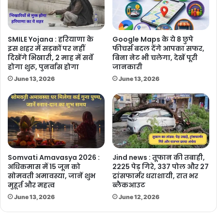
SMILE Yojana : हरियाणा के
Google Maps के ये 8 छुपे
इस शहर में सड़कों पर नहीं
फीचर्स बदल देंगे आपका सफर,
दिखेंगे भिखारी, 2 माह में सर्वे
बिना नेट भी चलेगा, देखें पूरी
होगा शुरू, पुनर्वास होगा
जानकारी
June 13, 2026
June 13, 2026
Somvati Amavasya 2026 :
Jind news : तूफान की तबाही,
अधिकमास में 15 जून को
2225 पेड़ गिरे, 337 पोल और 27
सोमवती अमावस्या, जानें शुभ
ट्रांसफार्मर धराशायी, रात भर
मुहूर्त और महत्व
ब्लैकआउट
June 13, 2026
June 12, 2026