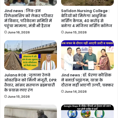
Jind news : लिव-इन
Safidon Nursing College :
रिलेशनशिप को लेकर परिवार
बेटियों को मिलेगा आधुनिक
में विवाद, परिवेदना समिति में
नर्सिंग कैंपस, 40 करोड़ से
पहुंचा मामला, मंत्री भी हैरान
बनेगा 4 मंजिला नर्सिंग कॉलेज
June 16, 2026
June 15, 2026
Julana ROB : जुलाना रेलवे
Jind news : डॉ. प्रेरणा कौशिक
ओवरब्रिज को मिली मंजूरी, DPR
ने बनाई च्युइंगम, यात्रा के
तैयार, सांसद सतपाल ब्रह्मचारी
दौरान नहीं आएगी उल्टी, चक्कर
के प्रयास लाए रंग
June 14, 2026
June 15, 2026