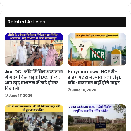
समाप्त,
अब
सक्रिय
हो
Related Articles
रहे
2
पश्चिमी
विक्षोभ
Jind DC : जींद सिविल अस्पताल
Haryana news : NCR री-
में गंदगी देख भड़कीं DC, बोलीं,
ड्रॉइंग पर राजस्थान बना रोड़ा,
आप खुद बाथरूम में खड़े होकर
जींद-करनाल नहीं होंगे बाहर
दिखाओ
June 16, 2026
June 17, 2026