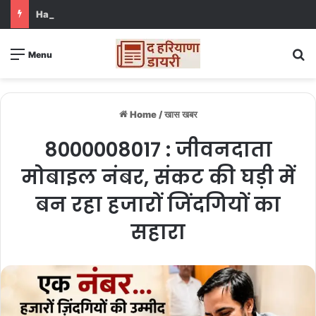
Haryana news : NCR री-ड्रॉइंग पर राजस्थान बना रोड़ा, जींद-करनाल नहीं होंगे बाहर
S
Menu
Home
/
खास खबर
8000008017 : जीवनदाता
मोबाइल नंबर, संकट की घड़ी में
बन रहा हजारों जिंदगियों का
सहारा