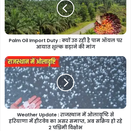
Duty
:
क्यों
उठ
रही
है
Palm Oil Import Duty : क्यों उठ रही है पाम ऑयल पर
पाम
ऑयल
आयात शुल्क बढ़ाने की मांग
पर
आयात
Weather
शुल्क
Update
बढ़ाने
:
की
राजस्थान
मांग
में
ओलावृष्टि
से
हरियाणा
में
Weather Update : राजस्थान में ओलावृष्टि से
हीटवेव
का
हरियाणा में हीटवेव का असर समाप्त, अब सक्रिय हो रहे
असर
2 पश्चिमी विक्षोभ