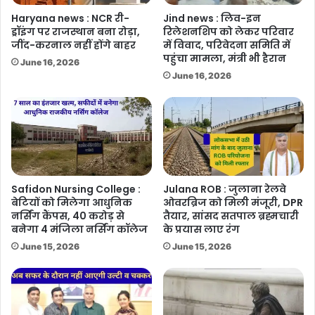
Haryana news : NCR री-
Jind news : लिव-इन
ड्रॉइंग पर राजस्थान बना रोड़ा,
रिलेशनशिप को लेकर परिवार
जींद-करनाल नहीं होंगे बाहर
में विवाद, परिवेदना समिति में
पहुंचा मामला, मंत्री भी हैरान
June 16, 2026
June 16, 2026
Safidon Nursing College :
Julana ROB : जुलाना रेलवे
बेटियों को मिलेगा आधुनिक
ओवरब्रिज को मिली मंजूरी, DPR
नर्सिंग कैंपस, 40 करोड़ से
तैयार, सांसद सतपाल ब्रह्मचारी
बनेगा 4 मंजिला नर्सिंग कॉलेज
के प्रयास लाए रंग
June 15, 2026
June 15, 2026