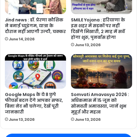
Jind news : डॉ. प्रेरणा कौशिक
SMILE Yojana : हरियाणा के
ने बनाई च्युइंगम, यात्रा के
इस शहर में सड़कों पर नहीं
दौरान नहीं आएगी उल्टी, चक्कर
दिखेंगे भिखारी, 2 माह में सर्वे
होगा शुरू, पुनर्वास होगा
June 14, 2026
June 13, 2026
Google Maps के ये 8 छुपे
Somvati Amavasya 2026 :
फीचर्स बदल देंगे आपका सफर,
अधिकमास में 15 जून को
बिना नेट भी चलेगा, देखें पूरी
सोमवती अमावस्या, जानें शुभ
जानकारी
मुहूर्त और महत्व
June 13, 2026
June 13, 2026