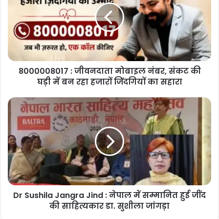
मोबाइल
नंबर,
संकट
की
घड़ी
में
8000008017 : जीवनदाता मोबाइल नंबर, संकट की
बन
रहा
घड़ी में बन रहा हजारों जिंदगियों का सहारा
हजारों
जिंदगियों
Dr
का
Sushila
सहारा
Jangra
Jind
:
नेपाल
में
सम्मानित
हुई
Dr Sushila Jangra Jind : नेपाल में सम्मानित हुई जींद
जींद
की
की साहित्यकार डा. सुशीला जांगड़ा
साहित्यकार