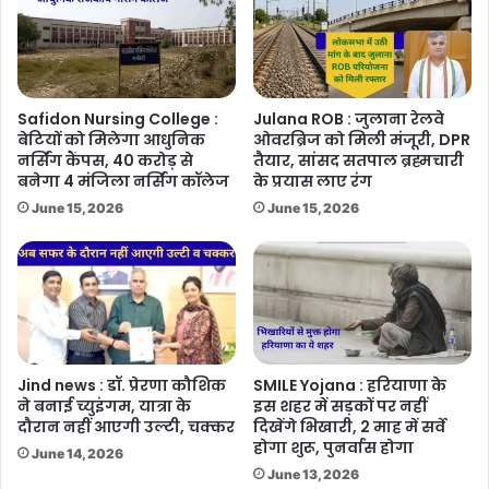
Safidon Nursing College :
Julana ROB : जुलाना रेलवे
बेटियों को मिलेगा आधुनिक
ओवरब्रिज को मिली मंजूरी, DPR
नर्सिंग कैंपस, 40 करोड़ से
तैयार, सांसद सतपाल ब्रह्मचारी
बनेगा 4 मंजिला नर्सिंग कॉलेज
के प्रयास लाए रंग
June 15, 2026
June 15, 2026
Jind news : डॉ. प्रेरणा कौशिक
SMILE Yojana : हरियाणा के
ने बनाई च्युइंगम, यात्रा के
इस शहर में सड़कों पर नहीं
दौरान नहीं आएगी उल्टी, चक्कर
दिखेंगे भिखारी, 2 माह में सर्वे
होगा शुरू, पुनर्वास होगा
June 14, 2026
June 13, 2026