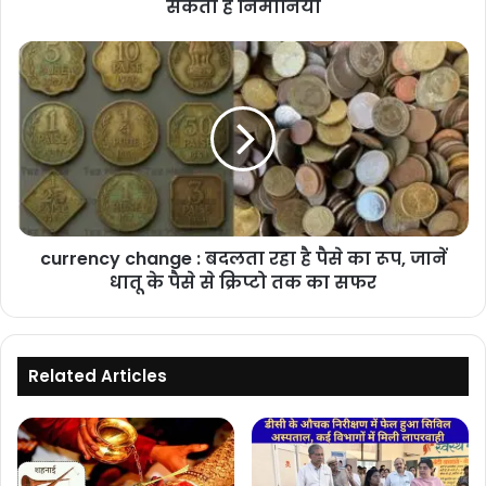
सकता
सकता है निमोनिया
है
निमोनिया
currency
change
:
बदलता
रहा
है
पैसे
का
रूप,
currency change : बदलता रहा है पैसे का रूप, जानें
जानें
धातू
धातू के पैसे से क्रिप्टो तक का सफर
के
पैसे
से
क्रिप्टो
Related Articles
तक
का
सफर