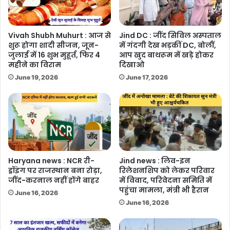
Vivah Shubh Muhurt : आज से
Jind DC : जींद सिविल अस्पताल
शुरू होगा शादी सीजन, जून-
में गंदगी देख भड़कीं DC, बोलीं,
जुलाई में 16 शुभ मुहूर्त, फिर 4
आप खुद बाथरूम में खड़े होकर
महीने का विराम
दिखाओ
June 19, 2026
June 17, 2026
Haryana news : NCR री-
Jind news : लिव-इन
ड्रॉइंग पर राजस्थान बना रोड़ा,
रिलेशनशिप को लेकर परिवार
जींद-करनाल नहीं होंगे बाहर
में विवाद, परिवेदना समिति में
पहुंचा मामला, मंत्री भी हैरान
June 16, 2026
June 16, 2026