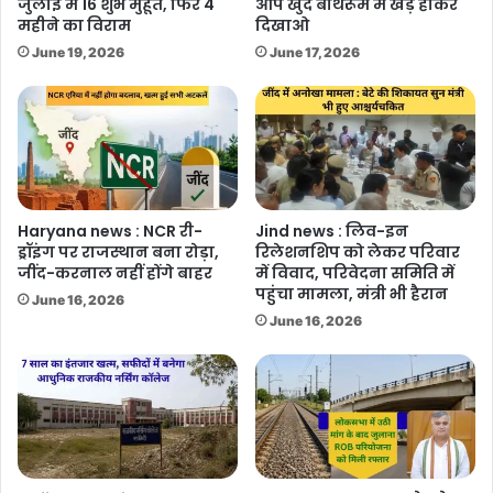
जुलाई में 16 शुभ मुहूर्त, फिर 4
आप खुद बाथरूम में खड़े होकर
महीने का विराम
दिखाओ
June 19, 2026
June 17, 2026
Haryana news : NCR री-
Jind news : लिव-इन
ड्रॉइंग पर राजस्थान बना रोड़ा,
रिलेशनशिप को लेकर परिवार
जींद-करनाल नहीं होंगे बाहर
में विवाद, परिवेदना समिति में
पहुंचा मामला, मंत्री भी हैरान
June 16, 2026
June 16, 2026