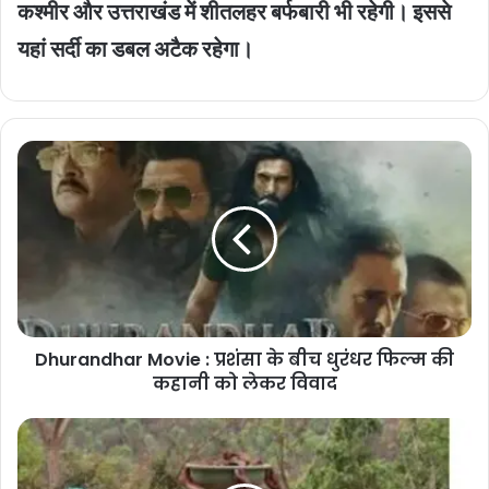
कश्मीर और उत्तराखंड में शीतलहर बर्फबारी भी रहेगी। इससे
यहां सर्दी का डबल अटैक रहेगा।
Dhurandhar
Movie
:
प्रशंसा
के
बीच
धुरंधर
फिल्म
की
Dhurandhar Movie : प्रशंसा के बीच धुरंधर फिल्म की
कहानी
को
कहानी को लेकर विवाद
लेकर
विवाद
vb
g
ram