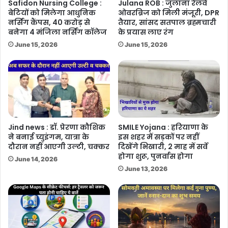
Safidon Nursing College :
Julana ROB : जुलाना रेलवे
बेटियों को मिलेगा आधुनिक
ओवरब्रिज को मिली मंजूरी, DPR
नर्सिंग कैंपस, 40 करोड़ से
तैयार, सांसद सतपाल ब्रह्मचारी
बनेगा 4 मंजिला नर्सिंग कॉलेज
के प्रयास लाए रंग
June 15, 2026
June 15, 2026
Jind news : डॉ. प्रेरणा कौशिक
SMILE Yojana : हरियाणा के
ने बनाई च्युइंगम, यात्रा के
इस शहर में सड़कों पर नहीं
दौरान नहीं आएगी उल्टी, चक्कर
दिखेंगे भिखारी, 2 माह में सर्वे
होगा शुरू, पुनर्वास होगा
June 14, 2026
June 13, 2026