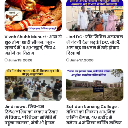
Vivah Shubh Muhurt : आज से
Jind DC : जींद सिविल अस्पताल
शुरू होगा शादी सीजन, जून-
में गंदगी देख भड़कीं DC, बोलीं,
जुलाई में 16 शुभ मुहूर्त, फिर 4
आप खुद बाथरूम में खड़े होकर
महीने का विराम
दिखाओ
June 19, 2026
June 17, 2026
Jind news : लिव-इन
Safidon Nursing College :
रिलेशनशिप को लेकर परिवार
बेटियों को मिलेगा आधुनिक
में विवाद, परिवेदना समिति में
नर्सिंग कैंपस, 40 करोड़ से
पहुंचा मामला, मंत्री भी हैरान
बनेगा 4 मंजिला नर्सिंग कॉलेज