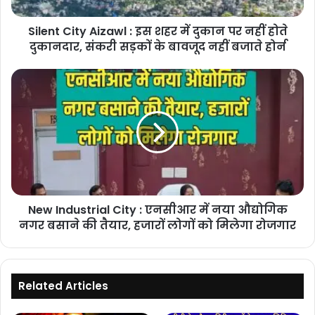
दुकान
पर
Silent City Aizawl : इस शहर में दुकान पर नहीं होते
नहीं
होते
दुकानदार, संकरी सड़कों के बावजूद नहीं बजाते होर्न
दुकानदार,
संकरी
New
सड़कों
Industrial
के
City
बावजूद
:
नहीं
एनसीआर
बजाते
में
होर्न
नया
औद्योगिक
नगर
New Industrial City : एनसीआर में नया औद्योगिक
बसाने
की
नगर बसाने की तैयार, हजारों लोगों को मिलेगा रोजगार
तैयार,
हजारों
लोगों
को
Related Articles
मिलेगा
रोजगार