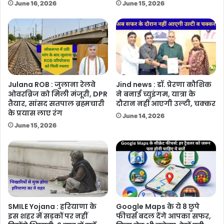
June 16, 2026
June 15, 2026
Julana ROB : जुलाना रेलवे
Jind news : डॉ. प्रेरणा कौशिक
ओवरब्रिज को मिली मंजूरी, DPR
ने बनाई च्युइंगम, यात्रा के
तैयार, सांसद सतपाल ब्रह्मचारी
दौरान नहीं आएगी उल्टी, चक्कर
के प्रयास लाए रंग
June 14, 2026
June 15, 2026
SMILE Yojana : हरियाणा के
Google Maps के ये 8 छुपे
इस शहर में सड़कों पर नहीं
फीचर्स बदल देंगे आपका सफर,