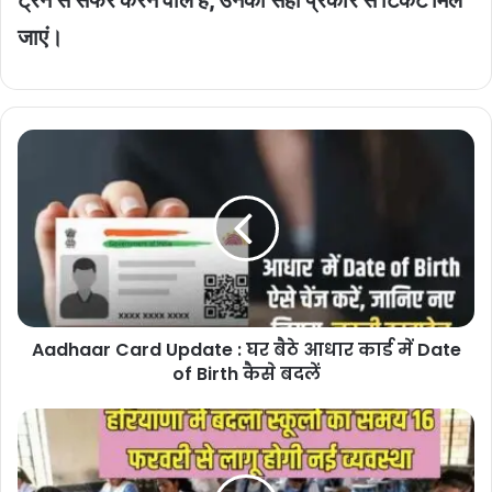
जाएं।
Aadhaar
Card
Update
:
घर
बैठे
आधार
कार्ड
में
Aadhaar Card Update : घर बैठे आधार कार्ड में Date
Date
of
of Birth कैसे बदलें
Birth
कैसे
Haryana
बदलें
School
Timings
change