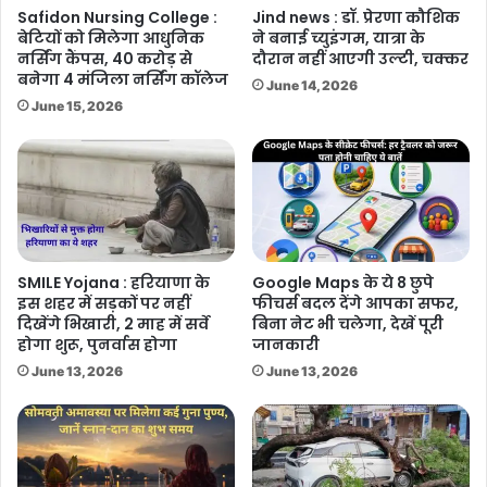
Safidon Nursing College :
Jind news : डॉ. प्रेरणा कौशिक
बेटियों को मिलेगा आधुनिक
ने बनाई च्युइंगम, यात्रा के
नर्सिंग कैंपस, 40 करोड़ से
दौरान नहीं आएगी उल्टी, चक्कर
बनेगा 4 मंजिला नर्सिंग कॉलेज
June 14, 2026
June 15, 2026
SMILE Yojana : हरियाणा के
Google Maps के ये 8 छुपे
इस शहर में सड़कों पर नहीं
फीचर्स बदल देंगे आपका सफर,
दिखेंगे भिखारी, 2 माह में सर्वे
बिना नेट भी चलेगा, देखें पूरी
होगा शुरू, पुनर्वास होगा
जानकारी
June 13, 2026
June 13, 2026