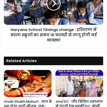
:
हरियाणा
में
बदला
स्कूलों
Haryana School Timings change : हरियाणा में
का
समय
बदला स्कूलों का समय 16 फरवरी से लागू होगी नई
16
व्यवस्था
फरवरी
से
लागू
होगी
Related Articles
नई
व्यवस्था
Vivah Shubh Muhurt : आज से
Jind DC : जींद सिविल अस्पताल
शुरू होगा शादी सीजन, जून-
में गंदगी देख भड़कीं DC, बोलीं,