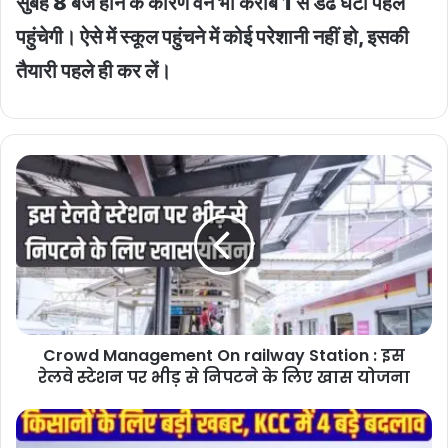
सुबह 8 बजे होने के कारण वैन भी करीब 1 से डेढ घंटा पहले
पहुंचेगी। ऐसे में स्कूल पहुंचने में कोई परेशानी नहीं हो, इसकी
तैयारी पहले ही कर लें।
Crowd
Management
On
railway
Station
:
इस
रेलवे
स्टेशन
Crowd Management On railway Station : इस
पर
भीड़
रेलवे स्टेशन पर भीड़ से निपटने के लिए खास योजना
से
निपटने
Kisan
के
Credit