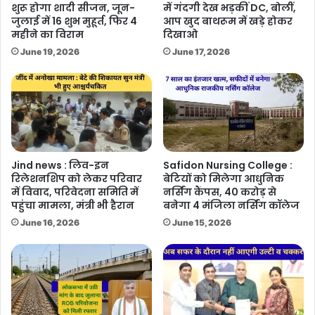
शुरू होगा शादी सीजन, जून-
में गंदगी देख भड़कीं DC, बोलीं,
जुलाई में 16 शुभ मुहूर्त, फिर 4
आप खुद बाथरूम में खड़े होकर
महीने का विराम
दिखाओ
June 19, 2026
June 17, 2026
Jind news : लिव-इन
Safidon Nursing College :
रिलेशनशिप को लेकर परिवार
बेटियों को मिलेगा आधुनिक
में विवाद, परिवेदना समिति में
नर्सिंग कैंपस, 40 करोड़ से
पहुंचा मामला, मंत्री भी हैरान
बनेगा 4 मंजिला नर्सिंग कॉलेज
June 16, 2026
June 15, 2026