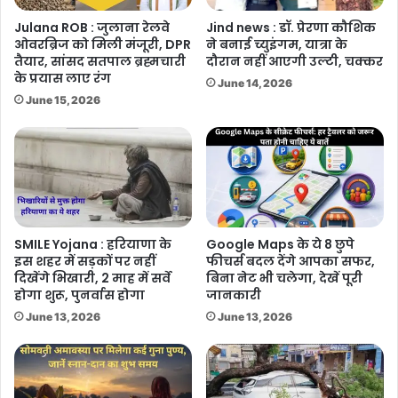
Julana ROB : जुलाना रेलवे
Jind news : डॉ. प्रेरणा कौशिक
ओवरब्रिज को मिली मंजूरी, DPR
ने बनाई च्युइंगम, यात्रा के
तैयार, सांसद सतपाल ब्रह्मचारी
दौरान नहीं आएगी उल्टी, चक्कर
के प्रयास लाए रंग
June 14, 2026
June 15, 2026
SMILE Yojana : हरियाणा के
Google Maps के ये 8 छुपे
इस शहर में सड़कों पर नहीं
फीचर्स बदल देंगे आपका सफर,
दिखेंगे भिखारी, 2 माह में सर्वे
बिना नेट भी चलेगा, देखें पूरी
होगा शुरू, पुनर्वास होगा
जानकारी
June 13, 2026
June 13, 2026