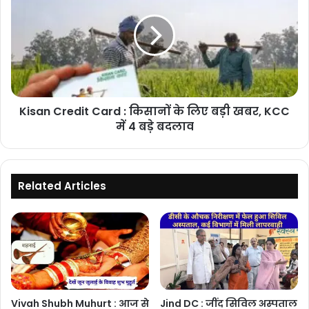
लिए
Card
खास
:
योजना
किसानों
के
लिए
बड़ी
खबर,
Kisan Credit Card : किसानों के लिए बड़ी खबर, KCC
KCC
में
में 4 बड़े बदलाव
4
बड़े
बदलाव
Related Articles
Vivah Shubh Muhurt : आज से
Jind DC : जींद सिविल अस्पताल