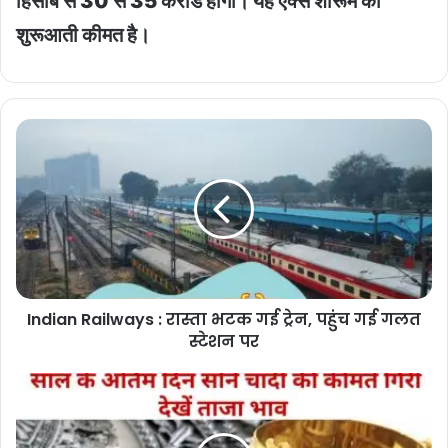
हिसाब से 30 से 35 करोड होगी। यह एक्स शोरूम की
शुरूआती कीमत है।
Indian
Railways
:
रास्ता
भटक
गई
ट्रेन,
पहुंच
गई
Indian Railways : रास्ता भटक गई ट्रेन, पहुंच गई गलत
गलत
स्टेशन
स्टेशन पर
पर
Gold
silver
price
: