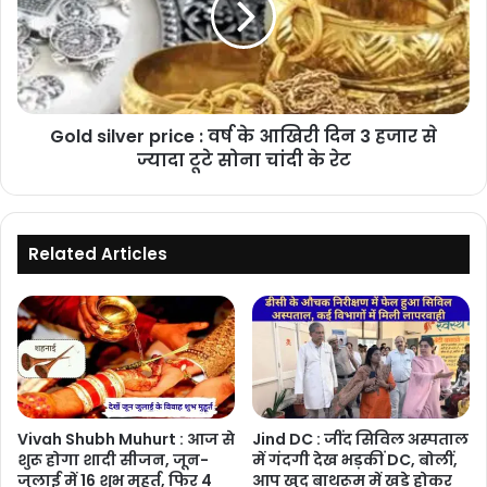
वर्ष
के
आखिरी
दिन
3
Gold silver price : वर्ष के आखिरी दिन 3 हजार से
हजार
से
ज्यादा टूटे सोना चांदी के रेट
ज्यादा
टूटे
सोना
चांदी
Related Articles
के
रेट
Vivah Shubh Muhurt : आज से
Jind DC : जींद सिविल अस्पताल
शुरू होगा शादी सीजन, जून-
में गंदगी देख भड़कीं DC, बोलीं,
जुलाई में 16 शुभ मुहूर्त, फिर 4
आप खुद बाथरूम में खड़े होकर