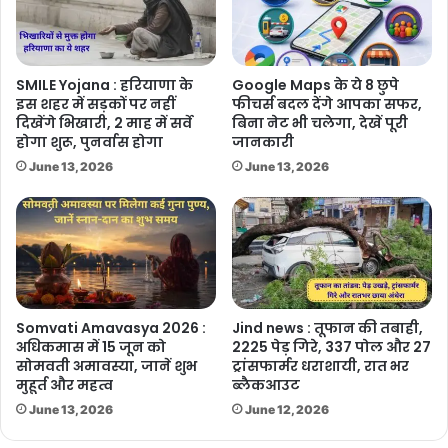
SMILE Yojana : हरियाणा के
Google Maps के ये 8 छुपे
इस शहर में सड़कों पर नहीं
फीचर्स बदल देंगे आपका सफर,
दिखेंगे भिखारी, 2 माह में सर्वे
बिना नेट भी चलेगा, देखें पूरी
होगा शुरू, पुनर्वास होगा
जानकारी
June 13, 2026
June 13, 2026
Somvati Amavasya 2026 :
Jind news : तूफान की तबाही,
अधिकमास में 15 जून को
2225 पेड़ गिरे, 337 पोल और 27
सोमवती अमावस्या, जानें शुभ
ट्रांसफार्मर धराशायी, रात भर
मुहूर्त और महत्व
ब्लैकआउट
June 13, 2026
June 12, 2026