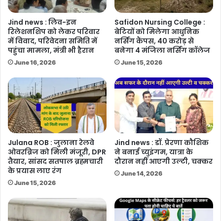
Jind news : लिव-इन
Safidon Nursing College :
रिलेशनशिप को लेकर परिवार
बेटियों को मिलेगा आधुनिक
में विवाद, परिवेदना समिति में
नर्सिंग कैंपस, 40 करोड़ से
पहुंचा मामला, मंत्री भी हैरान
बनेगा 4 मंजिला नर्सिंग कॉलेज
June 16, 2026
June 15, 2026
Julana ROB : जुलाना रेलवे
Jind news : डॉ. प्रेरणा कौशिक
ओवरब्रिज को मिली मंजूरी, DPR
ने बनाई च्युइंगम, यात्रा के
तैयार, सांसद सतपाल ब्रह्मचारी
दौरान नहीं आएगी उल्टी, चक्कर
के प्रयास लाए रंग
June 14, 2026
June 15, 2026