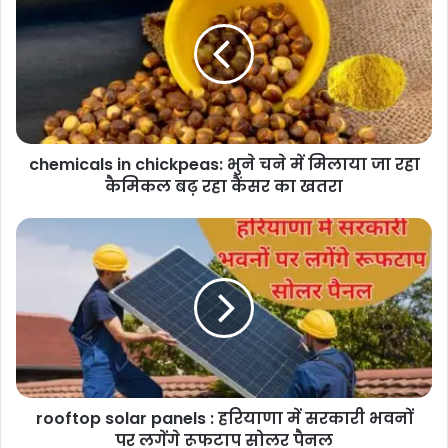
chickpeas:
भुने
चने
में
मिलाया
जा
रहा
chemicals in chickpeas: भुने चने में मिलाया जा रहा
कैमिकल
बढ़
कैमिकल बढ़ रहा कैंसर का खतरा
रहा
कैंसर
rooftop
का
solar
खतरा
panels
:
हरियाणा
में
सरकारी
भवनों
पर
rooftop solar panels : हरियाणा में सरकारी भवनों
लगेंगे
रूफटाप
पर लगेंगे रूफटाप सोलर पैनल