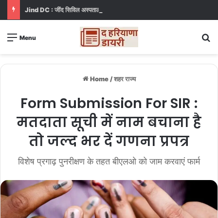
Jind DC : जींद सिविल अस्पताल में गंदगी देख भड़कीं DC, बोलीं, आप खुद बाथरूम में खड़े होकर दिखाओ
S
Menu
Home
/
शहर राज्य
Form Submission For SIR :
मतदाता सूची में नाम बचाना है
तो जल्द भर दें गणना प्रपत्र
विशेष प्रगाढ़ पुनरीक्षण के तहत बीएलओ को जाम करवाएं फार्म