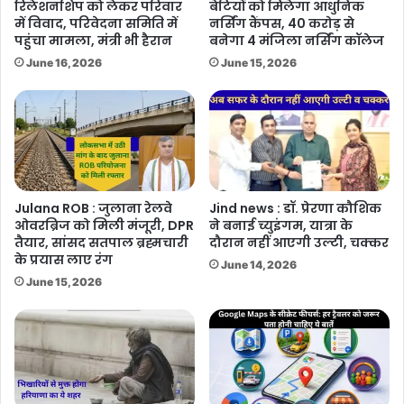
रिलेशनशिप को लेकर परिवार
बेटियों को मिलेगा आधुनिक
में विवाद, परिवेदना समिति में
नर्सिंग कैंपस, 40 करोड़ से
पहुंचा मामला, मंत्री भी हैरान
बनेगा 4 मंजिला नर्सिंग कॉलेज
June 16, 2026
June 15, 2026
Julana ROB : जुलाना रेलवे
Jind news : डॉ. प्रेरणा कौशिक
ओवरब्रिज को मिली मंजूरी, DPR
ने बनाई च्युइंगम, यात्रा के
तैयार, सांसद सतपाल ब्रह्मचारी
दौरान नहीं आएगी उल्टी, चक्कर
के प्रयास लाए रंग
June 14, 2026
June 15, 2026