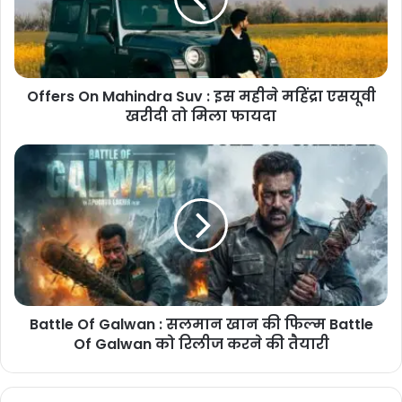
इस
महीने
महिंद्रा
एसयूवी
Offers On Mahindra Suv : इस महीने महिंद्रा एसयूवी
खरीदी
तो
खरीदी तो मिला फायदा
मिला
फायदा
Battle
Of
Galwan
:
सलमान
खान
की
फिल्म
Battle
Battle Of Galwan : सलमान खान की फिल्म Battle
Of
Galwan
Of Galwan को रिलीज करने की तैयारी
को
रिलीज
करने