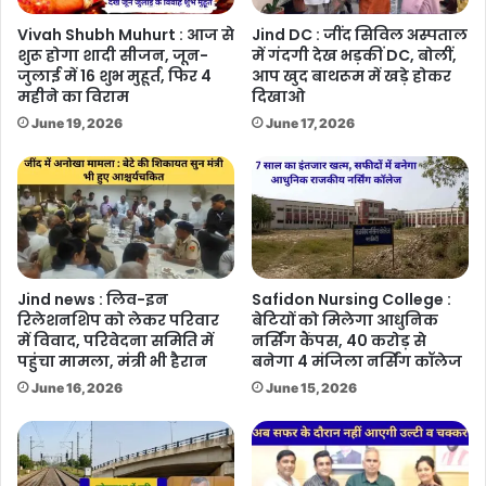
Vivah Shubh Muhurt : आज से
Jind DC : जींद सिविल अस्पताल
शुरू होगा शादी सीजन, जून-
में गंदगी देख भड़कीं DC, बोलीं,
जुलाई में 16 शुभ मुहूर्त, फिर 4
आप खुद बाथरूम में खड़े होकर
महीने का विराम
दिखाओ
June 19, 2026
June 17, 2026
Jind news : लिव-इन
Safidon Nursing College :
रिलेशनशिप को लेकर परिवार
बेटियों को मिलेगा आधुनिक
में विवाद, परिवेदना समिति में
नर्सिंग कैंपस, 40 करोड़ से
पहुंचा मामला, मंत्री भी हैरान
बनेगा 4 मंजिला नर्सिंग कॉलेज
June 16, 2026
June 15, 2026