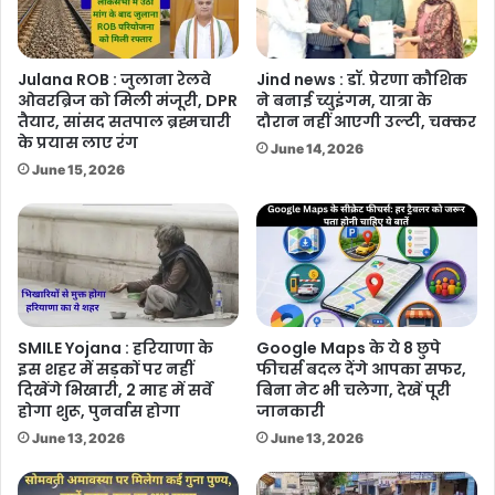
Julana ROB : जुलाना रेलवे
Jind news : डॉ. प्रेरणा कौशिक
ओवरब्रिज को मिली मंजूरी, DPR
ने बनाई च्युइंगम, यात्रा के
तैयार, सांसद सतपाल ब्रह्मचारी
दौरान नहीं आएगी उल्टी, चक्कर
के प्रयास लाए रंग
June 14, 2026
June 15, 2026
SMILE Yojana : हरियाणा के
Google Maps के ये 8 छुपे
इस शहर में सड़कों पर नहीं
फीचर्स बदल देंगे आपका सफर,
दिखेंगे भिखारी, 2 माह में सर्वे
बिना नेट भी चलेगा, देखें पूरी
होगा शुरू, पुनर्वास होगा
जानकारी
June 13, 2026
June 13, 2026