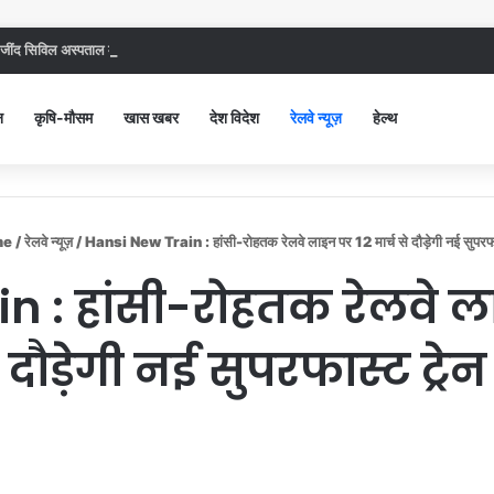
ंद सिविल अस्पताल में गंदगी देख भड़कीं DC, बोलीं, आप खुद बाथरूम में खड़े होकर दिखाओ
न
कृषि-मौसम
खास खबर
देश विदेश
रेलवे न्यूज़
हेल्थ
me
/
रेलवे न्यूज़
/
Hansi New Train : हांसी-रोहतक रेलवे लाइन पर 12 मार्च से दौड़ेगी नई सुपरफा
 : हांसी-रोहतक रेलवे लाइ
दौड़ेगी नई सुपरफास्ट ट्रेन