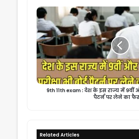
9th
11th
exam
:
देश
के
इस
राज्य
में
9वीं
और
11वीं
की
9th 11th exam : देश के इस राज्य में 9वीं और
परीक्षा
पैटर्न पर लेने का फ
भी
बोर्ड
पैटर्न
पर
लेने
का
Related Articles