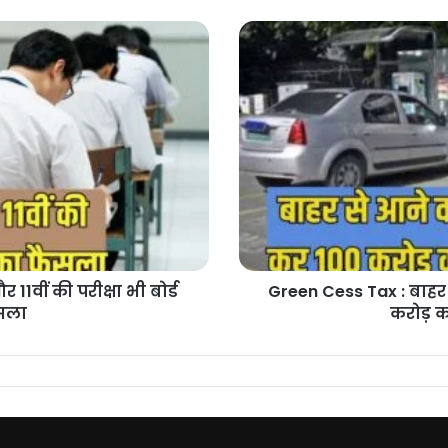
Green
Cess
Tax
:
बाहर
से
आने
वाले
वाहनों
पर
टैक्स
लगा
कर
 11वीं की परीक्षा भी बोर्ड
Green Cess Tax : बाहर 
100
ैसला
करोड़ 
करोड़
कमाएगी
उत्तराखंड
सरकार