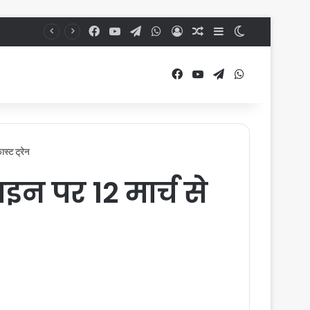
Facebook
YouTube
Telegram
WhatsApp
Log In
Random Article
Sidebar
Switch skin
Facebook
YouTube
Telegram
WhatsApp
स्ट ट्रेन
न पर 12 मार्च से