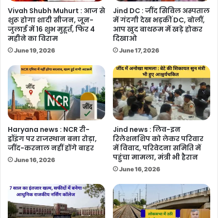
Vivah Shubh Muhurt : आज से
Jind DC : जींद सिविल अस्पताल
शुरू होगा शादी सीजन, जून-
में गंदगी देख भड़कीं DC, बोलीं,
जुलाई में 16 शुभ मुहूर्त, फिर 4
आप खुद बाथरूम में खड़े होकर
महीने का विराम
दिखाओ
June 19, 2026
June 17, 2026
Haryana news : NCR री-
Jind news : लिव-इन
ड्रॉइंग पर राजस्थान बना रोड़ा,
रिलेशनशिप को लेकर परिवार
जींद-करनाल नहीं होंगे बाहर
में विवाद, परिवेदना समिति में
पहुंचा मामला, मंत्री भी हैरान
June 16, 2026
June 16, 2026