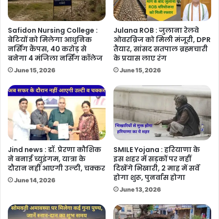
Safidon Nursing College :
Julana ROB : जुलाना रेलवे
बेटियों को मिलेगा आधुनिक
ओवरब्रिज को मिली मंजूरी, DPR
नर्सिंग कैंपस, 40 करोड़ से
तैयार, सांसद सतपाल ब्रह्मचारी
बनेगा 4 मंजिला नर्सिंग कॉलेज
के प्रयास लाए रंग
June 15, 2026
June 15, 2026
Jind news : डॉ. प्रेरणा कौशिक
SMILE Yojana : हरियाणा के
ने बनाई च्युइंगम, यात्रा के
इस शहर में सड़कों पर नहीं
दौरान नहीं आएगी उल्टी, चक्कर
दिखेंगे भिखारी, 2 माह में सर्वे
होगा शुरू, पुनर्वास होगा
June 14, 2026
June 13, 2026