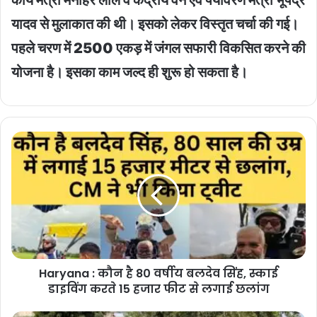
यादव से मुलाकात की थी। इसको लेकर विस्तृत चर्चा की गई।
पहले चरण में 2500 एकड़ में जंगल सफारी विकसित करने की
योजना है। इसका काम जल्द ही शुरू हो सकता है।
Haryana
:
कौन
है
80
वर्षीय
बलदेव
सिंह,
स्काई
Haryana : कौन है 80 वर्षीय बलदेव सिंह, स्काई
डाइविंग
करते
डाइविंग करते 15 हजार फीट से लगाई छलांग
15
हजार