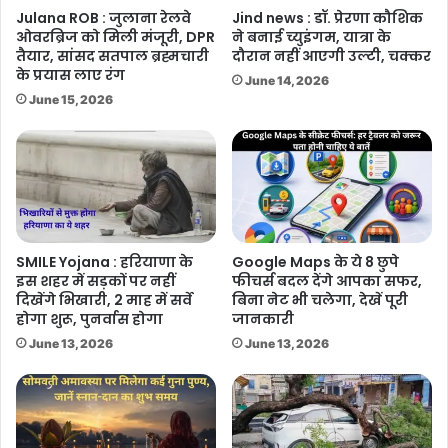
Julana ROB : जुलाना रेलवे
Jind news : डॉ. प्रेरणा कौशिक
ओवरब्रिज को मिली मंजूरी, DPR
ने बनाई च्युइंगम, यात्रा के
तैयार, सांसद सतपाल ब्रह्मचारी
दौरान नहीं आएगी उल्टी, चक्कर
के प्रयास लाए रंग
June 14, 2026
June 15, 2026
SMILE Yojana : हरियाणा के
Google Maps के ये 8 छुपे
इस शहर में सड़कों पर नहीं
फीचर्स बदल देंगे आपका सफर,
दिखेंगे भिखारी, 2 माह में सर्वे
बिना नेट भी चलेगा, देखें पूरी
होगा शुरू, पुनर्वास होगा
जानकारी
June 13, 2026
June 13, 2026