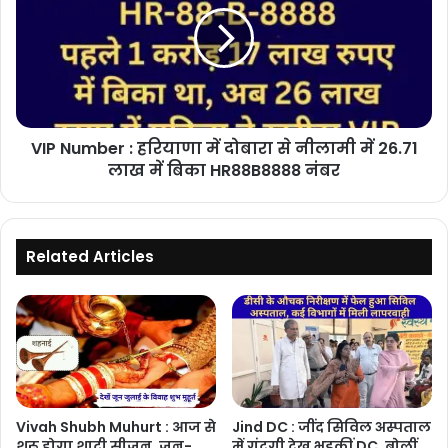
हरियाणा
में
दोबारा
से
नीलामी
में
VIP Number : हरियाणा में दोबारा से नीलामी में 26.71
26.71
लाख
लाख में बिका HR88B8888 नंबर
में
बिका
HR88B8888
नंबर
Related Articles
Vivah Shubh Muhurt : आज से
Jind DC : जींद सिविल अस्पताल
शुरू होगा शादी सीजन, जून-
में गंदगी देख भड़कीं DC, बोलीं,