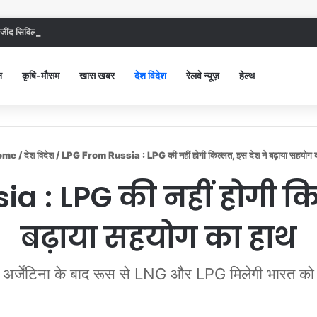
ंद सिविल अस्पताल में गंदगी देख भड़कीं DC, बोलीं, आप खुद बाथरूम में खड़े होकर दिखाओ
न
कृषि-मौसम
खास खबर
देश विदेश
रेलवे न्यूज़
हेल्थ
ome
/
देश विदेश
/
LPG From Russia : LPG की नहीं होगी किल्लत, इस देश ने बढ़ाया सहयोग 
a : LPG की नहीं होगी कि
बढ़ाया सहयोग का हाथ
अर्जेंटिना के बाद रूस से LNG और LPG मिलेगी भारत को