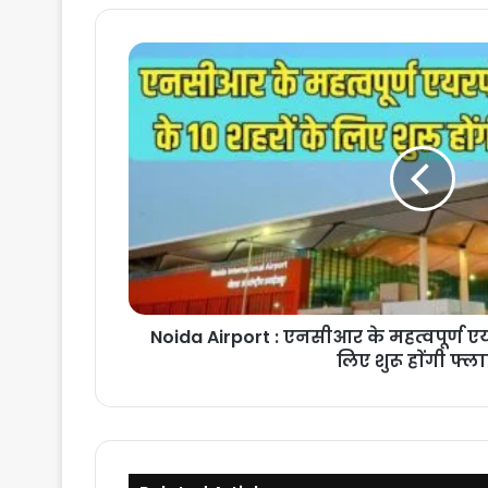
Noida
Airport
:
एनसीआर
के
महत्वपूर्ण
एयरपोर्ट
से
देश
के
10
शहरों
के
Noida Airport : एनसीआर के महत्वपूर्ण एयरप
लिए
लिए शुरू हाेंगी फ्ल
शुरू
हाेंगी
फ्लाइट