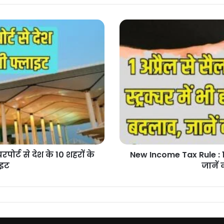
New
Income
Tax
Rule
:
1
अप्रैल
से
सैलरी
स्ट्रक्चर
में
भी
होगा
ोर्ट से देश के 10 शहरों के
New Income Tax Rule : 1 अ
बदलाव,
ाइट
जानें
जानें
क्या
पड़ेगा
आप
पर
असर