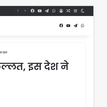
Facebook
YouTube
Telegram
WhatsApp
Log In
Random Article
Sidebar
Switch skin
Facebook
YouTube
Telegram
WhatsApp
का हाथ
ल्लत, इस देश ने