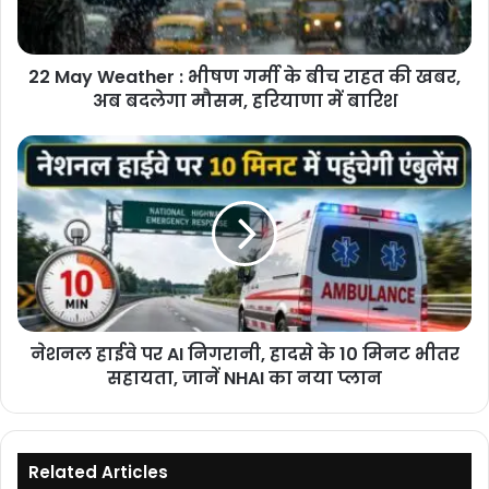
के
बीच
राहत
22 May Weather : भीषण गर्मी के बीच राहत की खबर,
की
खबर,
अब बदलेगा मौसम, हरियाणा में बारिश
अब
बदलेगा
नेशनल
मौसम,
हाईवे
हरियाणा
पर
में
AI
बारिश
निगरानी,
हादसे
के
10
मिनट
नेशनल हाईवे पर AI निगरानी, हादसे के 10 मिनट भीतर
भीतर
सहायता,
सहायता, जानें NHAI का नया प्लान
जानें
NHAI
का
नया
Related Articles
प्लान