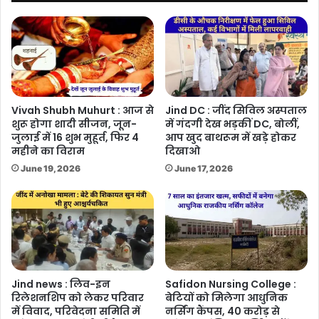
Vivah Shubh Muhurt : आज से
Jind DC : जींद सिविल अस्पताल
शुरू होगा शादी सीजन, जून-
में गंदगी देख भड़कीं DC, बोलीं,
जुलाई में 16 शुभ मुहूर्त, फिर 4
आप खुद बाथरूम में खड़े होकर
महीने का विराम
दिखाओ
June 19, 2026
June 17, 2026
Jind news : लिव-इन
Safidon Nursing College :
रिलेशनशिप को लेकर परिवार
बेटियों को मिलेगा आधुनिक
में विवाद, परिवेदना समिति में
नर्सिंग कैंपस, 40 करोड़ से