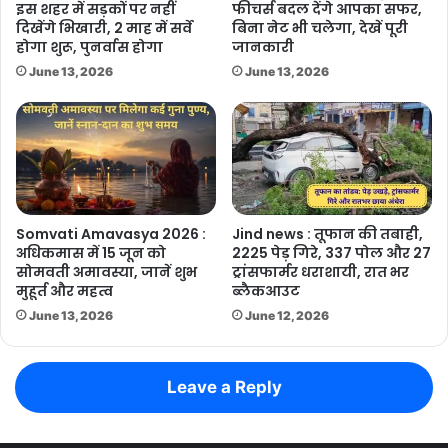
इस शहर में सड़कों पर नहीं
फीचर्स बदल देंगे आपका सफर,
दिखेंगे भिखारी, 2 माह में सर्वे
बिना नेट भी चलेगा, देखें पूरी
होगा शुरू, पुनर्वास होगा
जानकारी
June 13, 2026
June 13, 2026
Somvati Amavasya 2026 :
Jind news : तूफान की तबाही,
अधिकमास में 15 जून को
2225 पेड़ गिरे, 337 पोल और 27
सोमवती अमावस्या, जानें शुभ
ट्रांसफार्मर धराशायी, रात भर
मुहूर्त और महत्व
ब्लैकआउट
June 13, 2026
June 12, 2026
Leave a Reply