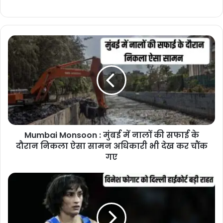
Mumbai
Monsoon
:
मुंबई
में
नालों
की
सफाई
के
Mumbai Monsoon : मुंबई में नालों की सफाई के
दौरान
निकला
दौरान निकला ऐसा सामन अधिकारी भी देख कर चौंक
ऐसा
गए
सामन
अधिकारी
Vinesh
भी
Phogat
देख
:
कर
पहलवान
चौंक
विनेश