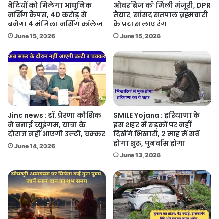
बेटियों को मिलेगा आधुनिक
ओवरब्रिज को मिली मंजूरी, DPR
नर्सिंग कैंपस, 40 करोड़ से
तैयार, सांसद सतपाल ब्रह्मचारी
बनेगा 4 मंजिला नर्सिंग कॉलेज
के प्रयास लाए रंग
June 15, 2026
June 15, 2026
Jind news : डॉ. प्रेरणा कौशिक
SMILE Yojana : हरियाणा के
ने बनाई च्युइंगम, यात्रा के
इस शहर में सड़कों पर नहीं
दौरान नहीं आएगी उल्टी, चक्कर
दिखेंगे भिखारी, 2 माह में सर्वे
होगा शुरू, पुनर्वास होगा
June 14, 2026
June 13, 2026