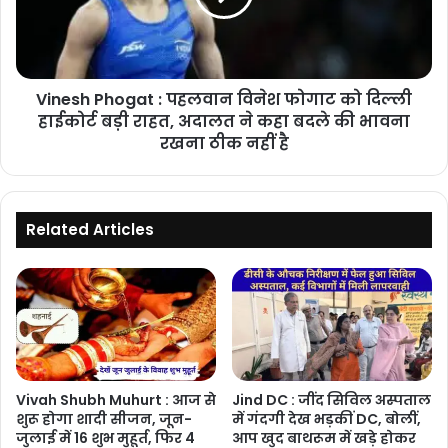
गए
फोगाट
को
दिल्ली
हाईकोर्ट
Vinesh Phogat : पहलवान विनेश फोगाट को दिल्ली
बड़ी
राहत,
हाईकोर्ट बड़ी राहत, अदालत ने कहा बदले की भावना
अदालत
रखना ठीक नहीं है
ने
कहा
बदले
की
Related Articles
भावना
रखना
ठीक
नहीं
है
Vivah Shubh Muhurt : आज से
Jind DC : जींद सिविल अस्पताल
शुरू होगा शादी सीजन, जून-
में गंदगी देख भड़कीं DC, बोलीं,
जुलाई में 16 शुभ मुहूर्त, फिर 4
आप खुद बाथरूम में खड़े होकर