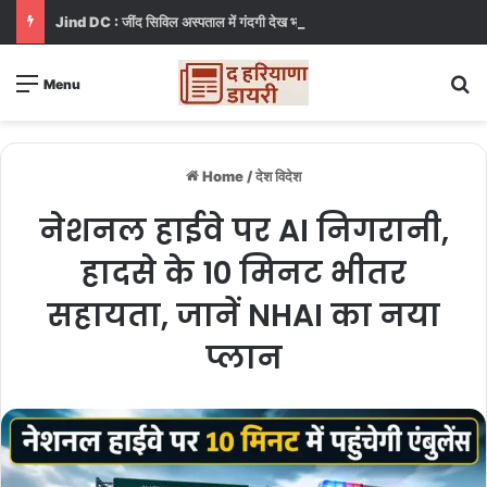
Jind DC : जींद सिविल अस्पताल में गंदगी देख भड़कीं DC, बोलीं, आप खुद बाथरूम में खड़े होकर दिखाओ
S
Menu
Home
/
देश विदेश
नेशनल हाईवे पर AI निगरानी,
हादसे के 10 मिनट भीतर
सहायता, जानें NHAI का नया
प्लान