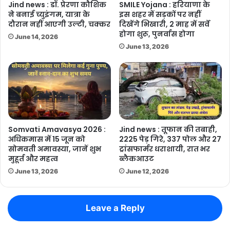
Jind news : डॉ. प्रेरणा कौशिक
SMILE Yojana : हरियाणा के
ने बनाई च्युइंगम, यात्रा के
इस शहर में सड़कों पर नहीं
दौरान नहीं आएगी उल्टी, चक्कर
दिखेंगे भिखारी, 2 माह में सर्वे
होगा शुरू, पुनर्वास होगा
June 14, 2026
June 13, 2026
Somvati Amavasya 2026 :
Jind news : तूफान की तबाही,
अधिकमास में 15 जून को
2225 पेड़ गिरे, 337 पोल और 27
सोमवती अमावस्या, जानें शुभ
ट्रांसफार्मर धराशायी, रात भर
मुहूर्त और महत्व
ब्लैकआउट
June 13, 2026
June 12, 2026
Leave a Reply