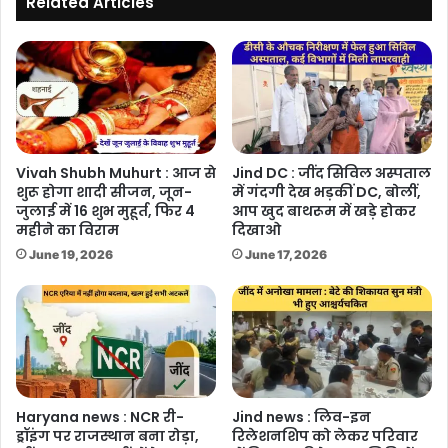
Related Articles
भाव
Vivah Shubh Muhurt : आज से
Jind DC : जींद सिविल अस्पताल
शुरू होगा शादी सीजन, जून-
में गंदगी देख भड़कीं DC, बोलीं,
जुलाई में 16 शुभ मुहूर्त, फिर 4
आप खुद बाथरूम में खड़े होकर
महीने का विराम
दिखाओ
June 19, 2026
June 17, 2026
Haryana news : NCR री-
Jind news : लिव-इन
ड्रॉइंग पर राजस्थान बना रोड़ा,
रिलेशनशिप को लेकर परिवार