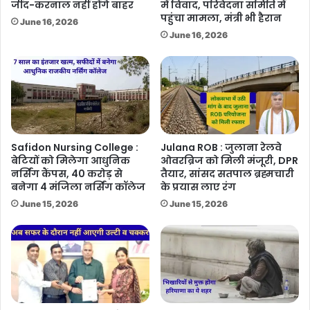
जींद-करनाल नहीं होंगे बाहर
में विवाद, परिवेदना समिति में
पहुंचा मामला, मंत्री भी हैरान
June 16, 2026
June 16, 2026
Safidon Nursing College :
Julana ROB : जुलाना रेलवे
बेटियों को मिलेगा आधुनिक
ओवरब्रिज को मिली मंजूरी, DPR
नर्सिंग कैंपस, 40 करोड़ से
तैयार, सांसद सतपाल ब्रह्मचारी
बनेगा 4 मंजिला नर्सिंग कॉलेज
के प्रयास लाए रंग
June 15, 2026
June 15, 2026