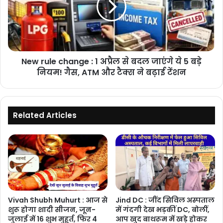
1
अप्रैल
से
बदल
जाएंगे
New rule change : 1 अप्रैल से बदल जाएंगे ये 5 बड़े
ये
5
नियम! गैस, ATM और टैक्स ने बढ़ाई टेंशन
बड़े
नियम!
गैस,
ATM
Related Articles
और
टैक्स
ने
बढ़ाई
टेंशन
Vivah Shubh Muhurt : आज से
Jind DC : जींद सिविल अस्पताल
शुरू होगा शादी सीजन, जून-
में गंदगी देख भड़कीं DC, बोलीं,
जुलाई में 16 शुभ मुहूर्त, फिर 4
आप खुद बाथरूम में खड़े होकर