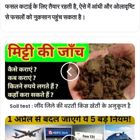
फसल कटाई के लिए तैयार रहती है, ऐसे में आंधी और ओलावृष्टि
से फसलों को नुकसान पहुंच सकता है।
Soil
test
:
जींद
जिले
की
धरती
किस
खेती
Soil test : जींद जिले की धरती किस खेती के अनुकूल है
के
अनुकूल
है
New
rule
change
: