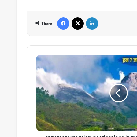
Facebook
X
LinkedIn
Share
Summer
Vacation
Destinations
in
India
:
गर्मियों
की
छुट्टियों
में
इस
बार
इन