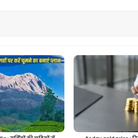
Today
gold
price :
रिकार्ड
तेजी
के
बाद
सोने
के
भाव
में
लगातार
उछाल,