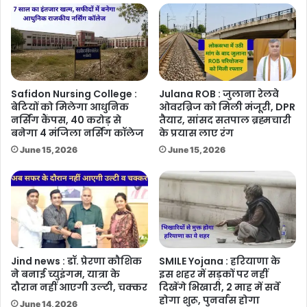
Safidon Nursing College :
Julana ROB : जुलाना रेलवे
बेटियों को मिलेगा आधुनिक
ओवरब्रिज को मिली मंजूरी, DPR
नर्सिंग कैंपस, 40 करोड़ से
तैयार, सांसद सतपाल ब्रह्मचारी
बनेगा 4 मंजिला नर्सिंग कॉलेज
के प्रयास लाए रंग
June 15, 2026
June 15, 2026
Jind news : डॉ. प्रेरणा कौशिक
SMILE Yojana : हरियाणा के
ने बनाई च्युइंगम, यात्रा के
इस शहर में सड़कों पर नहीं
दौरान नहीं आएगी उल्टी, चक्कर
दिखेंगे भिखारी, 2 माह में सर्वे
होगा शुरू, पुनर्वास होगा
June 14, 2026