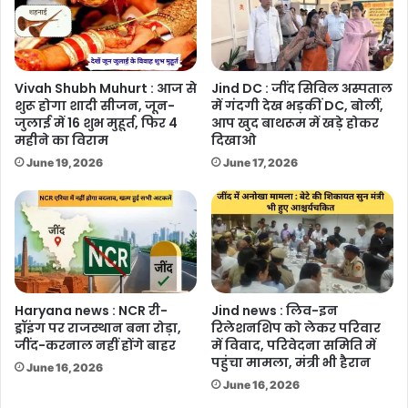
Vivah Shubh Muhurt : आज से
Jind DC : जींद सिविल अस्पताल
शुरू होगा शादी सीजन, जून-
में गंदगी देख भड़कीं DC, बोलीं,
जुलाई में 16 शुभ मुहूर्त, फिर 4
आप खुद बाथरूम में खड़े होकर
महीने का विराम
दिखाओ
June 19, 2026
June 17, 2026
Haryana news : NCR री-
Jind news : लिव-इन
ड्रॉइंग पर राजस्थान बना रोड़ा,
रिलेशनशिप को लेकर परिवार
जींद-करनाल नहीं होंगे बाहर
में विवाद, परिवेदना समिति में
पहुंचा मामला, मंत्री भी हैरान
June 16, 2026
June 16, 2026