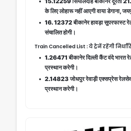
15.12259 सियालदाह बीकानेर दूरंतो 2
के लिए लोहारू नहीं आएगी वाया डेगाना, 
16. 12372 बीकानेर हावड़ा सुपरफास्ट रे
संचालित होगी।
Train Cancelled List : ये ट्रेनें रहेंगी निर्
1.26471 बीकानेर दिल्ली कैंट वंदे भारत 
प्रस्थान करेगी।
2.14823 जोधपुर रेवाड़ी एक्सप्रेस रेलस
प्रस्थान करेगी।
QR