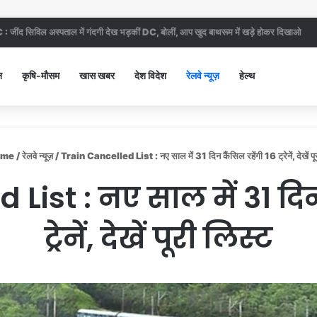
ews : NCR री-ड्रॉइंग पर राजस्थान बना रोड़ा, जींद-करनाल नहीं होंगे बाहर
न
कृषि-मौसम
खास खबर
देश विदेश
रेलवे न्यूज़
हेल्थ
me
/
रेलवे न्यूज़
/
Train Cancelled List : नए साल में 31 दिन कैंसिल रहेंगी 16 ट्रेनें, देखें पू
List : नए साल में 31 दिन
ट्रेनें, देखें पूरी लिस्ट