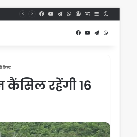
Facebook
YouTube
Telegram
WhatsApp
Log In
Random Article
Sidebar
Switch skin
Facebook
YouTube
Telegram
WhatsApp
री लिस्ट
 कैंसिल रहेंगी 16