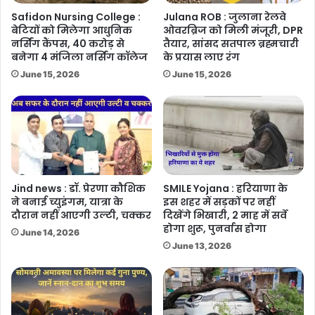
Safidon Nursing College :
Julana ROB : जुलाना रेलवे
बेटियों को मिलेगा आधुनिक
ओवरब्रिज को मिली मंजूरी, DPR
नर्सिंग कैंपस, 40 करोड़ से
तैयार, सांसद सतपाल ब्रह्मचारी
बनेगा 4 मंजिला नर्सिंग कॉलेज
के प्रयास लाए रंग
June 15, 2026
June 15, 2026
Jind news : डॉ. प्रेरणा कौशिक
SMILE Yojana : हरियाणा के
ने बनाई च्युइंगम, यात्रा के
इस शहर में सड़कों पर नहीं
दौरान नहीं आएगी उल्टी, चक्कर
दिखेंगे भिखारी, 2 माह में सर्वे
होगा शुरू, पुनर्वास होगा
June 14, 2026
June 13, 2026