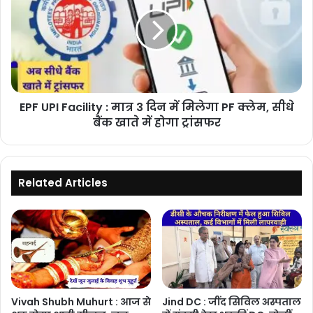
नया
Facility
प्लान
:
मात्र
3
दिन
में
मिलेगा
EPF UPI Facility : मात्र 3 दिन में मिलेगा PF क्लेम, सीधे
PF
क्लेम,
बैंक खाते में होगा ट्रांसफर
सीधे
बैंक
खाते
में
Related Articles
होगा
ट्रांसफर
Vivah Shubh Muhurt : आज से
Jind DC : जींद सिविल अस्पताल