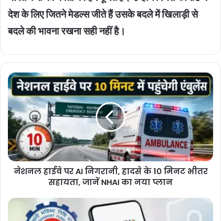
देश के लिए जितने मेडल्स जीते हैं उसके बदले में खिलाड़ी से
बदले की भावना रखना सही नहीं है।
नेशनल
हाईवे
पर
AI
निगरानी,
हादसे
के
10
मिनट
नेशनल हाईवे पर AI निगरानी, हादसे के 10 मिनट भीतर
भीतर
सहायता,
सहायता, जानें NHAI का नया प्लान
जानें
NHAI
EPF
का
UPI