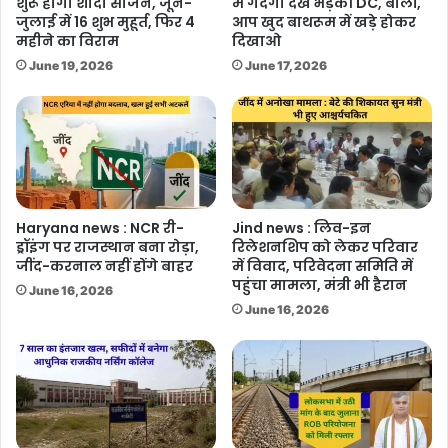
शुरू होगा शादी सीजन, जून-
में गंदगी देख भड़कीं DC, बोलीं,
जुलाई में 16 शुभ मुहूर्त, फिर 4
आप खुद बाथरूम में खड़े होकर
महीने का विराम
दिखाओ
June 19, 2026
June 17, 2026
Haryana news : NCR री-
Jind news : लिव-इन
ड्रॉइंग पर राजस्थान बना रोड़ा,
रिलेशनशिप को लेकर परिवार
जींद-करनाल नहीं होंगे बाहर
में विवाद, परिवेदना समिति में
पहुंचा मामला, मंत्री भी हैरान
June 16, 2026
June 16, 2026