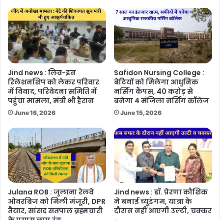
Jind news : लिव-इन
Safidon Nursing College :
रिलेशनशिप को लेकर परिवार
बेटियों को मिलेगा आधुनिक
में विवाद, परिवेदना समिति में
नर्सिंग कैंपस, 40 करोड़ से
पहुंचा मामला, मंत्री भी हैरान
बनेगा 4 मंजिला नर्सिंग कॉलेज
June 16, 2026
June 15, 2026
Julana ROB : जुलाना रेलवे
Jind news : डॉ. प्रेरणा कौशिक
ओवरब्रिज को मिली मंजूरी, DPR
ने बनाई च्युइंगम, यात्रा के
तैयार, सांसद सतपाल ब्रह्मचारी
दौरान नहीं आएगी उल्टी, चक्कर