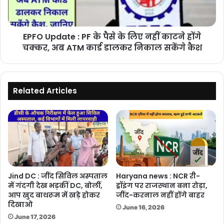
के
लिए
नहीं
EPFO Update : PF के पैसे के लिए नहीं काटने होंगे
काटने
होंगे
चक्कर, अब ATM कार्ड डालकर निकाल सकेंगे कैश
चक्कर,
अब
ATM
कार्ड
Related Articles
डालकर
निकाल
सकेंगे
कैश
Jind DC : जींद सिविल अस्पताल
Haryana news : NCR री-
में गंदगी देख भड़कीं DC, बोलीं,
ड्रॉइंग पर राजस्थान बना रोड़ा,
आप खुद बाथरूम में खड़े होकर
जींद-करनाल नहीं होंगे बाहर
दिखाओ
June 16, 2026
June 17, 2026