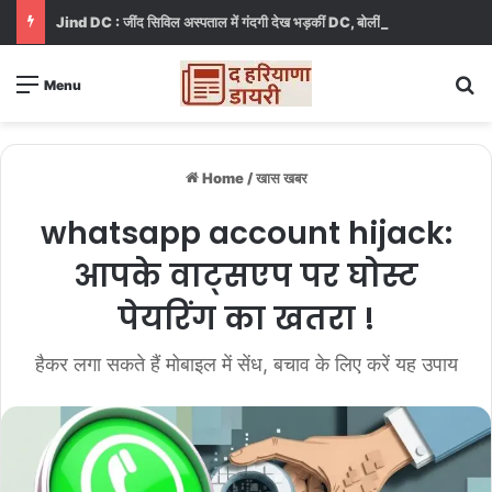
Jind DC : जींद सिविल अस्पताल में गंदगी देख भड़कीं DC, बोलीं, आप खुद बाथरूम में खड़े होकर दिखाओ
S
Menu
Home
/
खास खबर
whatsapp account hijack:
आपके वाट्सएप पर घोस्ट
पेयरिंग का खतरा !
हैकर लगा सकते हैं मोबाइल में सेंध, बचाव के लिए करें यह उपाय