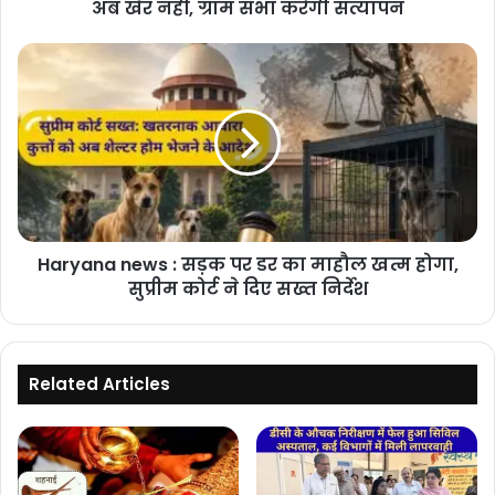
अब
अब खैर नहीं, ग्राम सभा करेगी सत्यापन
खैर
नहीं,
Haryana
ग्राम
news
सभा
:
करेगी
सड़क
सत्यापन
पर
डर
का
माहौल
खत्म
Haryana news : सड़क पर डर का माहौल खत्म होगा,
होगा,
सुप्रीम
सुप्रीम कोर्ट ने दिए सख्त निर्देश
कोर्ट
ने
दिए
सख्त
Related Articles
निर्देश