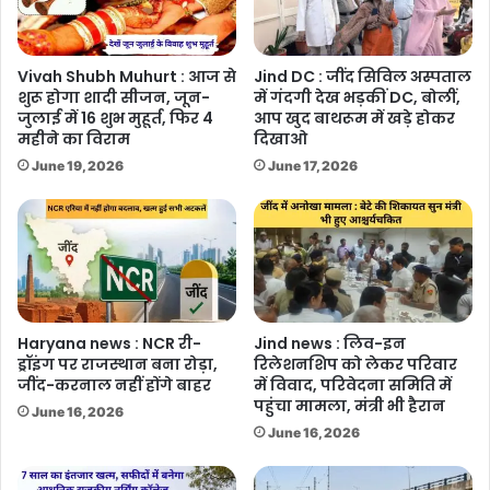
Vivah Shubh Muhurt : आज से
Jind DC : जींद सिविल अस्पताल
शुरू होगा शादी सीजन, जून-
में गंदगी देख भड़कीं DC, बोलीं,
जुलाई में 16 शुभ मुहूर्त, फिर 4
आप खुद बाथरूम में खड़े होकर
महीने का विराम
दिखाओ
June 19, 2026
June 17, 2026
Haryana news : NCR री-
Jind news : लिव-इन
ड्रॉइंग पर राजस्थान बना रोड़ा,
रिलेशनशिप को लेकर परिवार
जींद-करनाल नहीं होंगे बाहर
में विवाद, परिवेदना समिति में
पहुंचा मामला, मंत्री भी हैरान
June 16, 2026
June 16, 2026