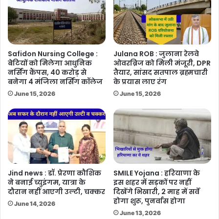
Safidon Nursing College :
Julana ROB : जुलाना रेलवे
बेटियों को मिलेगा आधुनिक
ओवरब्रिज को मिली मंजूरी, DPR
नर्सिंग कैंपस, 40 करोड़ से
तैयार, सांसद सतपाल ब्रह्मचारी
बनेगा 4 मंजिला नर्सिंग कॉलेज
के प्रयास लाए रंग
June 15, 2026
June 15, 2026
Jind news : डॉ. प्रेरणा कौशिक
SMILE Yojana : हरियाणा के
ने बनाई च्युइंगम, यात्रा के
इस शहर में सड़कों पर नहीं
दौरान नहीं आएगी उल्टी, चक्कर
दिखेंगे भिखारी, 2 माह में सर्वे
होगा शुरू, पुनर्वास होगा
June 14, 2026
June 13, 2026