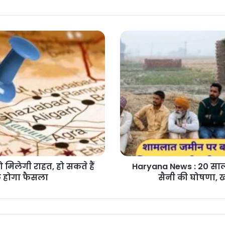
Haryana
News
:
20
साल
पुराना
कब्जा
अब
बनेगा
कानूनी
हक,
CM
सैनी
मिलेगी राहत, हो सकते हैं
Haryana News : 20 साल
की
क होगा फैसला
सैनी की घोषणा, 
घोषणा,
खोला
मालिकाना
अधिकार