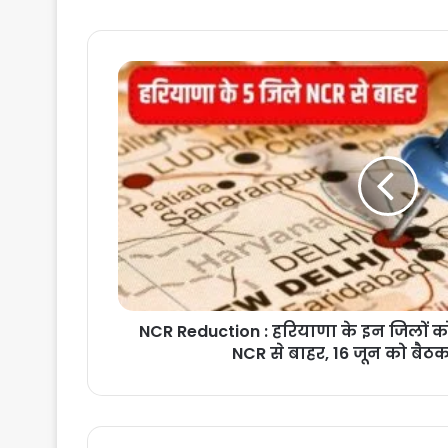
NCR
Reduction
:
हरियाणा
के
इन
जिलों
को
मिलेगी
राहत,
हो
सकते
हैं
NCR Reduction : हरियाणा के इन जिलों को 
NCR
NCR से बाहर, 16 जून को बैठ
से
बाहर,
16
जून