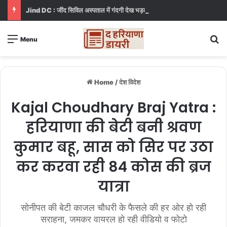
Jind DC : जींद सिविल अस्पताल में गंदगी देख भड़कीं DC, बोलीं, आप खुद बाथरूम में खड़े होकर दिखाओ
S
Menu
Home
/
देश विदेश
Kajal Choudhary Braj Yatra :
हरियाणा की बेटी बनी श्रवण
कुमार बहू, सास को सिर पर उठा
कर करवा रही 84 कोस की ब्रज
यात्रा
सोनीपत की बेटी काजल चौधरी के फैसले की हर ओर हो रही
सराहना, जमकर वायरल हो रही वीडियो व फोटो