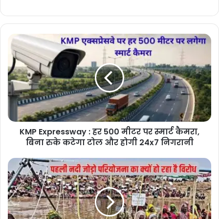
KMP
Expressway
:
हर
500
मीटर
पर
स्मार्ट
कैमरा,
KMP Expressway : हर 500 मीटर पर स्मार्ट कैमरा,
बिना
रुके
बिना रुके कटेगा टोल और होगी 24x7 निगरानी
कटेगा
टोल
Ken
और
Betwa
होगी
Project
24x7
:
निगरानी
पहली
नदी