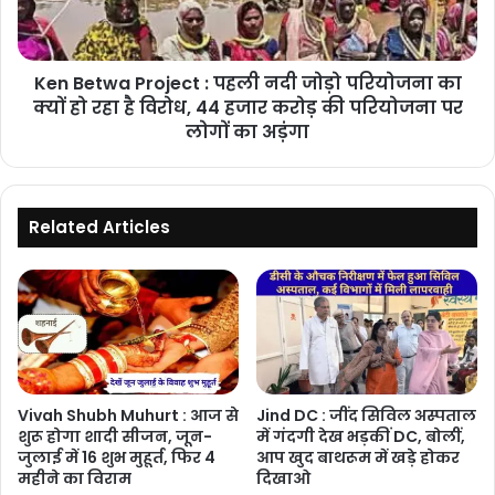
जोड़ो
परियोजना
का
Ken Betwa Project : पहली नदी जोड़ो परियोजना का
क्यों
हो
क्यों हो रहा है विरोध, 44 हजार करोड़ की परियोजना पर
रहा
लोगों का अड़ंगा
है
विरोध,
44
हजार
Related Articles
करोड़
की
परियोजना
पर
लोगों
का
अड़ंगा
Vivah Shubh Muhurt : आज से
Jind DC : जींद सिविल अस्पताल
शुरू होगा शादी सीजन, जून-
में गंदगी देख भड़कीं DC, बोलीं,
जुलाई में 16 शुभ मुहूर्त, फिर 4
आप खुद बाथरूम में खड़े होकर
महीने का विराम
दिखाओ