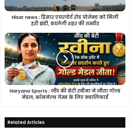
को
मिली
Hisar news : हिसार एयरपोर्ट रोड प्रोजेक्ट को मिली
हरी
झंडी,
हरी झंडी, बदलेगी शहर की तस्वीर
बदलेगी
शहर
Haryana
की
Sports
तस्वीर
:
जींद
की
बेटी
रवीना
ने
जीता
Haryana Sports : जींद की बेटी रवीना ने जीता गोल्ड
गोल्ड
मेडल,
मेडल, कॉमनेल्थ गेम्स के लिए क्वालिफाई
कॉमनेल्थ
गेम्स
के
लिए
Related Articles
क्वालिफाई