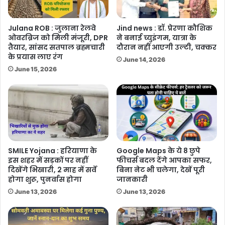
Julana ROB : जुलाना रेलवे
Jind news : डॉ. प्रेरणा कौशिक
ओवरब्रिज को मिली मंजूरी, DPR
ने बनाई च्युइंगम, यात्रा के
तैयार, सांसद सतपाल ब्रह्मचारी
दौरान नहीं आएगी उल्टी, चक्कर
के प्रयास लाए रंग
June 14, 2026
June 15, 2026
SMILE Yojana : हरियाणा के
Google Maps के ये 8 छुपे
इस शहर में सड़कों पर नहीं
फीचर्स बदल देंगे आपका सफर,
दिखेंगे भिखारी, 2 माह में सर्वे
बिना नेट भी चलेगा, देखें पूरी
होगा शुरू, पुनर्वास होगा
जानकारी
June 13, 2026
June 13, 2026