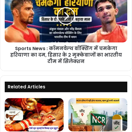
कारण
:
तो
कॉमनवेल्थ
भी
बॉक्सिंग
मिलेगा
में
बीमा
चमकेगा
मुआवजा
हरियाणा
का
Sports News : कॉमनवेल्थ बॉक्सिंग में चमकेगा
दम,
हिसार
हरियाणा का दम, हिसार के 2 मुक्केबाजों का भारतीय
के
टीम में सिलेक्शन
2
मुक्केबाजों
का
भारतीय
Related Articles
टीम
में
सिलेक्शन