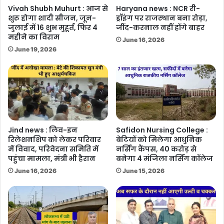
Vivah Shubh Muhurt : आज से
Haryana news : NCR री-
शुरू होगा शादी सीजन, जून-
ड्रॉइंग पर राजस्थान बना रोड़ा,
जुलाई में 16 शुभ मुहूर्त, फिर 4
जींद-करनाल नहीं होंगे बाहर
महीने का विराम
June 16, 2026
June 19, 2026
Jind news : लिव-इन
Safidon Nursing College :
रिलेशनशिप को लेकर परिवार
बेटियों को मिलेगा आधुनिक
में विवाद, परिवेदना समिति में
नर्सिंग कैंपस, 40 करोड़ से
पहुंचा मामला, मंत्री भी हैरान
बनेगा 4 मंजिला नर्सिंग कॉलेज
June 16, 2026
June 15, 2026