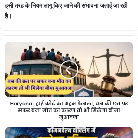
इसी तरह के नियम लागू किए जाने की संभावना जताई जा रही
है।
Haryana
:
हाई
कोर्ट
का
अहम
फैसला,
बस
की
Haryana : हाई कोर्ट का अहम फैसला, बस की छत पर
छत
पर
सफर बना मौत का कारण तो भी मिलेगा बीमा
सफर
मुआवजा
बना
मौत
Sports
का
News