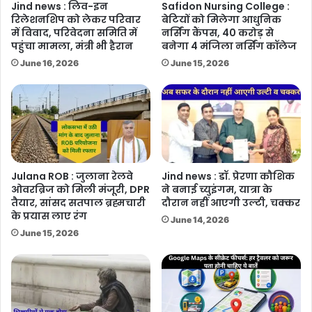
Jind news : लिव-इन
Safidon Nursing College :
रिलेशनशिप को लेकर परिवार
बेटियों को मिलेगा आधुनिक
में विवाद, परिवेदना समिति में
नर्सिंग कैंपस, 40 करोड़ से
पहुंचा मामला, मंत्री भी हैरान
बनेगा 4 मंजिला नर्सिंग कॉलेज
June 16, 2026
June 15, 2026
Julana ROB : जुलाना रेलवे
Jind news : डॉ. प्रेरणा कौशिक
ओवरब्रिज को मिली मंजूरी, DPR
ने बनाई च्युइंगम, यात्रा के
तैयार, सांसद सतपाल ब्रह्मचारी
दौरान नहीं आएगी उल्टी, चक्कर
के प्रयास लाए रंग
June 14, 2026
June 15, 2026