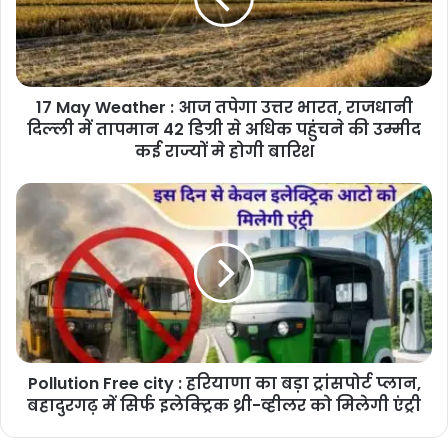
तपेगा
उत्तर
भारत,
राजधानी
17 May Weather : आज तपेगा उत्तर भारत, राजधानी
दिल्‍ली
में
दिल्‍ली में तापमान 42 डिग्री से अधिक पहुंचने की उम्मीद
तापमान
कई राज्यों मे होगी बारिश
42
डिग्री
Pollution
से
Free
अधिक
city
पहुंचने
:
की
हरियाणा
उम्मीद
का
कई
बड़ा
राज्यों
ट्रांसपोर्ट
मे
प्लान,
होगी
Pollution Free city : हरियाणा का बड़ा ट्रांसपोर्ट प्लान,
बहादुरगढ़
बारिश
में
बहादुरगढ़ में सिर्फ इलेक्ट्रिक थ्री-व्हीलर को मिलेगी एंट्री
सिर्फ
इलेक्ट्रिक