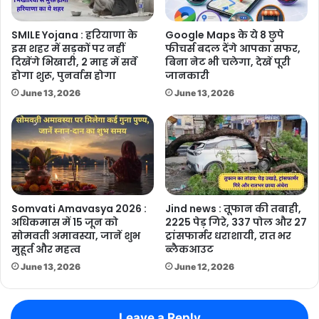
SMILE Yojana : हरियाणा के
Google Maps के ये 8 छुपे
इस शहर में सड़कों पर नहीं
फीचर्स बदल देंगे आपका सफर,
दिखेंगे भिखारी, 2 माह में सर्वे
बिना नेट भी चलेगा, देखें पूरी
होगा शुरू, पुनर्वास होगा
जानकारी
June 13, 2026
June 13, 2026
Somvati Amavasya 2026 :
Jind news : तूफान की तबाही,
अधिकमास में 15 जून को
2225 पेड़ गिरे, 337 पोल और 27
सोमवती अमावस्या, जानें शुभ
ट्रांसफार्मर धराशायी, रात भर
मुहूर्त और महत्व
ब्लैकआउट
June 13, 2026
June 12, 2026
Leave a Reply