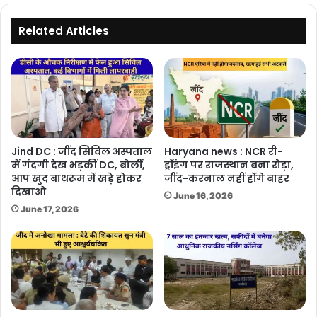
थ्री-
व्हीलर
Related Articles
को
मिलेगी
एंट्री
Jind DC : जींद सिविल अस्पताल
Haryana news : NCR री-
में गंदगी देख भड़कीं DC, बोलीं,
ड्रॉइंग पर राजस्थान बना रोड़ा,
आप खुद बाथरूम में खड़े होकर
जींद-करनाल नहीं होंगे बाहर
दिखाओ
June 16, 2026
June 17, 2026