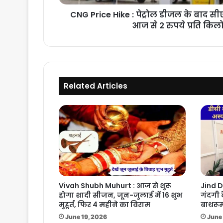
महंगी,
CNG Price Hike : पेट्रोल डीजल के बाद स
आज
आज से 2 रुपये प्रति किलो
से
2
रुपये
प्रति
किलो
बढ़े
Related Articles
दाम
Vivah Shubh Muhurt : आज से शुरू
Jind D
होगा शादी सीजन, जून-जुलाई में 16 शुभ
गंदगी 
मुहूर्त, फिर 4 महीने का विराम
बाथरूम
June 19, 2026
June 