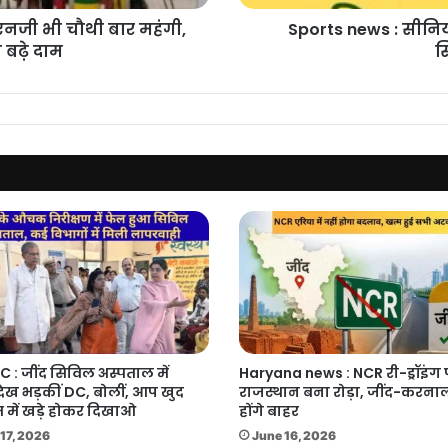
7
ीएनजी भी चौथी बार महंगी,
Sports news : सीनियर
ब्राँज
 बढ़े दाम
स
मेडल
C : जींद सिविल अस्पताल में
Haryana news : NCR री-ड्रॉइंग
देख भड़कीं DC, बोलीं, आप खुद
राजस्थान बना रोड़ा, जींद-करनाल
 में खड़े होकर दिखाओ
होंगे बाहर
17, 2026
June 16, 2026