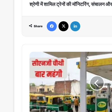
श्रेणी में शामिल ट्रेनों की मॉनिटरिंग, संचालन 
Facebook
X
LinkedIn
Share
CNG
Price
Hike
:
पेट्रोल
डीजल
के
बाद
सीएनजी
भी
चौथी
बार