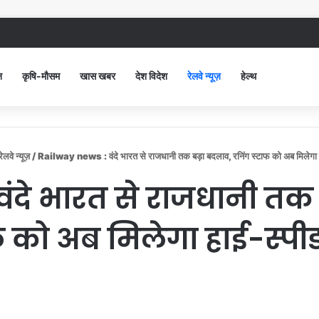
 सिविल अस्पताल में गंदगी देख भड़कीं DC, बोलीं, आप खुद बाथरूम में खड़े होकर दिखाओ
न
कृषि-मौसम
खास खबर
देश विदेश
रेलवे न्यूज़
हेल्थ
रेलवे न्यूज़
/
Railway news : वंदे भारत से राजधानी तक बड़ा बदलाव, रनिंग स्टाफ को अब मिलेगा ह
ंदे भारत से राजधानी तक 
 को अब मिलेगा हाई-स्पीड